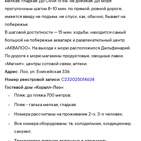
мелкая, гладкая. До Сочи 15 км. не доезжая. До моря
прогулочным шагом 8−10 мин. по прямой, ровной дороге,
имеется ввиду не подъем, не спуск, как, обычно, бывает на
побережье.
В шаговой доступности — 15 мин. ходьбы, находится самый
большой на побережье аквапарк и развлекательный центр
«АКВАЛОО». На выходе к морю расположился Дельфинарий.
По дороге к морю магазины продуктовые, овощные лавки,
«Магнит», центры сотовой связи, аптеки.
Адрес:
Лоо, ул. Енисейская 336.
Номер реестровой записи:
С232025014634
Гостевой дом
«
Коралл-Лоо
»
:
Пляж: до пляжа 700 метров;
Пляж - галька мелкая, гладкая;
Номера рассчитаны на проживание 2-х, 3-х человек;
Все номера оборудованы: тв, холодильник, кондиционер,
санузел;