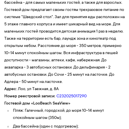
бассейна - для самых маленьких гостей, а также для взрослых.
Гостевой дом предлагает своим гостям трехразовое питание по
системе "Шведский стол". Зал для принятия еды расположен на
5 этаже главного корпуса и имеет шикарный вид на море. Для
маленьких гостей проводится детская анимация 1 раз в неделю.
Также на территории есть бар, лаундж зона и кинотеатр под
открытым небом. Расстояние до моря - 350 метров, примерно
10-14 минут спокойным шагом. Вся инфраструктура в пешей
доступности - магазины, аптеки, кафе, набережная. До
аквапарка - 3 автобусных остановки. До дельфинария - 2
автобусных остановки. До Сочи - 25 минут на ласточке. До
Адлера - 50 минут на ласточке.
Адрес:
Лоо, ул Таежная, д. 8А
Номер реестровой записи:
С232025017290
Гостевой дом «
LooBeach SeaView
»
Пляж: Галечный, городской, до моря 10-14 минут
спокойным шагом (350м);
Два бассейна (один с подогревом);