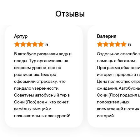
Отзывы
Артур
Валерия
5
5
В автобусе раздавали воду и
Отдельное спасибо 
пледы. Тур организован на
помощь с багажом.
высшем уровне, всё по
Программа сбаланси
расписанию. Быстро
история, природа и г
оформили страховку, что
Цена полностью опр
придало уверенности.
ожидания. Автобусны
Советуем автобусный тур в
Сочи (Лоо) подарил 
Сочи (Лоо) всем, кто хочет
положительных
весёлых эмоций и
впечатлений и отли
познавательных экскурсий!
историй.