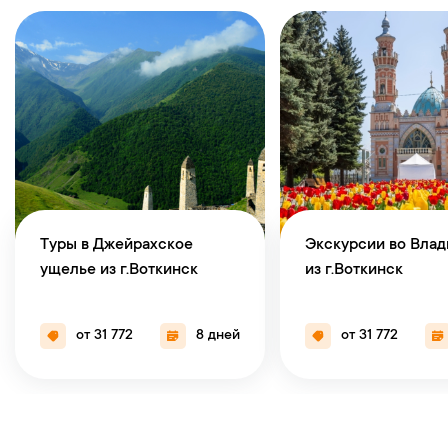
Туры в Джейрахское
Экскурсии во Влад
ущелье из г.Воткинск
из г.Воткинск
от 31 772
8 дней
от 31 772