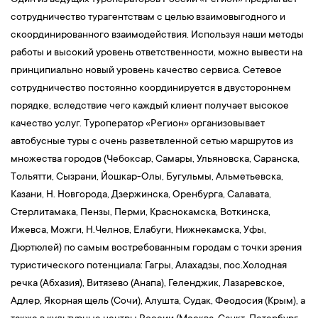
Один из ведущих туроператоров России «Регион» предлагает
сотрудничество турагентствам с целью взаимовыгодного и
скоординированного взаимодействия. Используя наши методы
работы и высокий уровень ответственности, можно вывести на
принципиально новый уровень качество сервиса. Сетевое
сотрудничество постоянно координируется в двустороннем
порядке, вследствие чего каждый клиент получает высокое
качество услуг. Туроператор «Регион» организовывает
автобусные туры с очень разветвленной сетью маршрутов из
множества городов (Чебоксар, Самары, Ульяновска, Саранска,
Тольятти, Сызрани, Йошкар-Олы, Бугульмы, Альметьевска,
Казани, Н. Новгорода, Дзержинска, Оренбурга, Салавата,
Стерлитамака, Пензы, Перми, Краснокамска, Воткинска,
Ижевса, Можги, Н.Челнов, Елабуги, Нижнекамска, Уфы,
Дюртюлей) по самым востребованным городам с точки зрения
туристического потенциала: Гагры, Алахадзы, пос.Холодная
речка (Абхазия), Витязево (Анапа), Геленджик, Лазаревское,
Адлер, Якорная щель (Сочи), Алушта, Судак, Феодосия (Крым), а