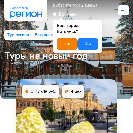
Выберите город выезда
Воткинск
Ваш город
Воткинск?
Тур регион — Воткинск
Туры на новый год
Нет
Да
Туры на новый год
от 17 619 руб.
4 дня