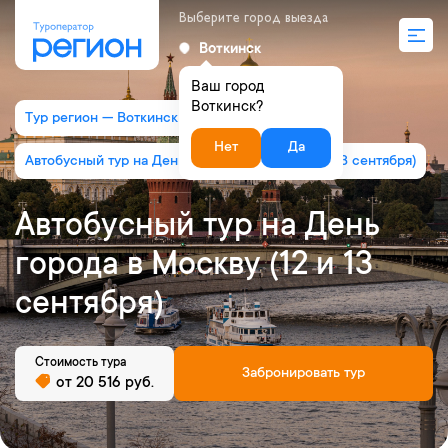
Выберите город выезда
Воткинск
Ваш город
Воткинск?
Тур регион — Воткинск
Нет
Да
Автобусный тур на День города в Москву (12 и 13 сентября)
Автобусный тур на День
города в Москву (12 и 13
сентября)
Стоимость тура
Забронировать тур
от 20 516 руб.