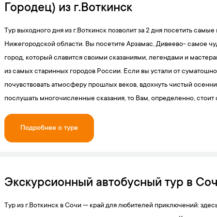
Городец) из г.Воткинск
Тур выходного дня из г.Воткинск позволит за 2 дня посетить самы
Нижегородской области. Вы посетите Арзамас, Дивеево- самое чу
город, который славится своими сказаниями, легендами и мастера
из самых старинных городов России. Если вы устали от суматошно
почувствовать атмосферу прошлых веков, вдохнуть чистый осенний
послушать многочисленные сказания, то Вам, определенно, стоит о
Подробнее о туре
Экскурсионный автобусный тур в Сочи
Тур из г.Воткинск в Сочи — край для любителей приключений: зде