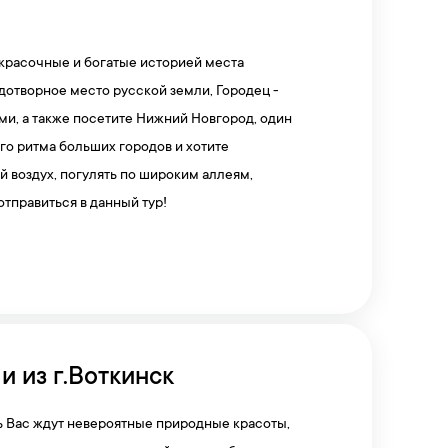
е красочные и богатые историей места
дотворное место русской земли, Городец -
ми, а также посетите Нижний Новгород, один
го ритма больших городов и хотите
 воздух, погулять по широким аллеям,
тправиться в данный тур!
 из г.Воткинск
сь Вас ждут невероятные природные красоты,