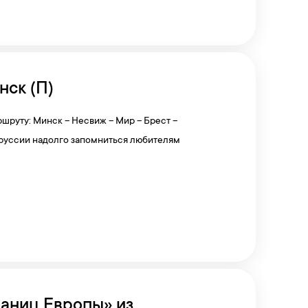
нск (П)
шруту: Минск – Несвиж – Мир – Брест –
оруссии надолго запомниться любителям
раниц Европы» из