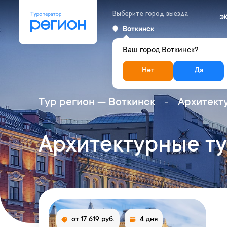
Выберите город выезда
Э
Воткинск
Ваш город Воткинск?
Нет
Да
Тур регион — Воткинск
Архитект
Архитектурные т
от 17 619 руб.
4 дня