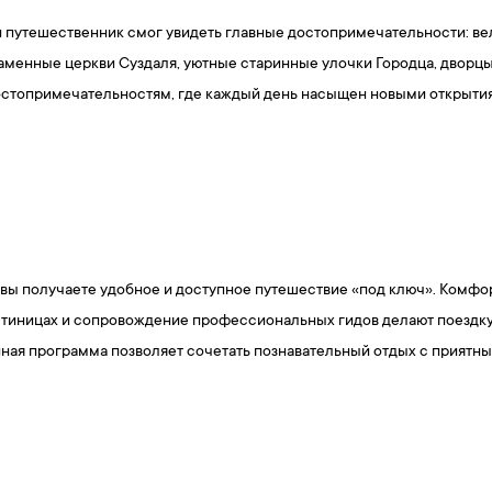
 путешественник смог увидеть главные достопримечательности: в
аменные церкви Суздаля, уютные старинные улочки Городца, дворц
достопримечательностям, где каждый день насыщен новыми открыти
, вы получаете удобное и доступное путешествие «под ключ». Комф
стиницах и сопровождение профессиональных гидов делают поездк
ная программа позволяет сочетать познавательный отдых с приятны