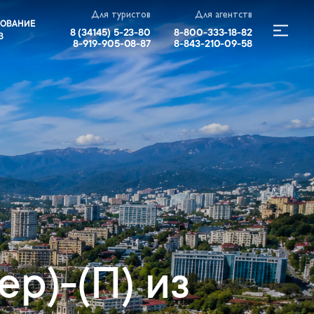
Для туристов
Для агентств
РОВАНИЕ
8 (34145) 5-23-80
8-800-333-18-82
В
8-919-905-08-87
8-843-210-09-58
р)-(П) из