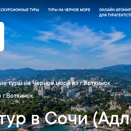
КСКУРСИОННЫЕ ТУРЫ
ТУРЫ НА ЧЕРНОЕ МОРЕ
ОНЛАЙН-БРОНИ
ДЛЯ ТУРАГЕНТСТ
е туры на Черное море из г.Воткинск
 г.Воткинск
ур в Сочи (Адле