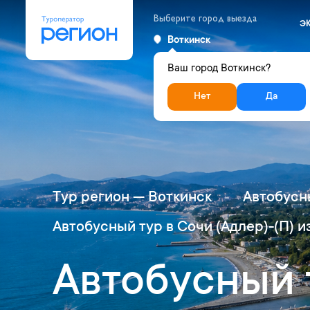
Выберите город выезда
Э
Воткинск
Ваш город Воткинск?
Нет
Да
Тур регион — Воткинск
Автобусны
Автобусный тур в Сочи (Адлер)-(П) из
Автобусный т