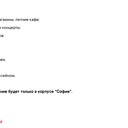
агазины, летние кафе;
е концерты;
ов;
ек;
ссейном;
ние будет только в корпусе "София".
ы!