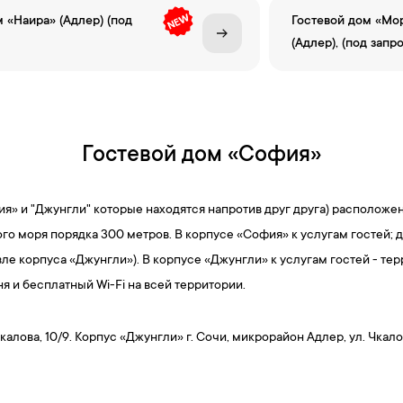
 «Наира» (Адлер) (под
Гостевой дом «Мо
(Адлер), (под запро
Гостевой дом «София»
ия» и "Джунгли" которые находятся напротив друг друга) расположен 
ого моря порядка 300 метров. В корпусе «София» к услугам гостей; 
зле корпуса «Джунгли»). В корпусе «Джунгли» к услугам гостей - тер
я и бесплатный Wi-Fi на всей территории.
алова, 10/9. Корпус «Джунгли» г. Сочи, микрорайон Адлер, ул. Чкало