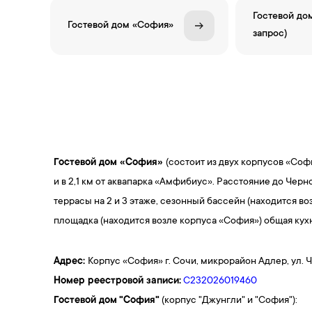
Гостевой дом
Гостевой дом «София»
запрос)
Гостевой дом
«София»
(состоит из двух корпусов «Соф
и в 2,1 км от аквапарка «Амфибиус». Расстояние до Черн
террасы на 2 и 3 этаже, сезонный бассейн (находится во
площадка (находится возле корпуса «София») общая кухн
Адрес:
Корпус «София» г. Сочи, микрорайон Адлер, ул. Чк
Номер реестровой записи:
С232026019460
Гостевой дом
"София"
(корпус "Джунгли" и "София"):